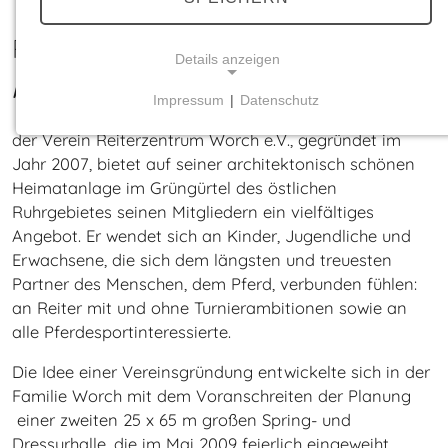
Reitverein Worch e.V. in Hattingen
Details anzeigen
Hallo liebe Vereinsinteressierte,
Impressum
|
Datenschutz
NOTWENDIGE COOKIES
der Verein Reiterzentrum Worch e.V., gegründet im
Notwendige Cookies ermöglichen grundlegende
Jahr 2007, bietet auf seiner architektonisch schönen
Funktionen und sind für die einwandfreie Funktion
Heimatanlage im Grüngürtel des östlichen
der Website erforderlich.
Ruhrgebietes seinen Mitgliedern ein vielfältiges
Angebot. Er wendet sich an Kinder, Jugendliche und
Einverständnis-Cookie
Erwachsene, die sich dem längsten und treuesten
Partner des Menschen, dem Pferd, verbunden fühlen:
Name:
an Reiter mit und ohne Turnierambitionen sowie an
cookie_consent
alle Pferdesportinteressierte.
Anbieter:
Reiterzentrum Worch
Die Idee einer Vereinsgründung entwickelte sich in der
Familie Worch mit dem Voranschreiten der Planung
Zweck:
einer zweiten 25 x 65 m großen Spring- und
Dieser Cookie speichert die ausgewählten
Dressurhalle, die im Mai 2009 feierlich eingeweiht
Einverständnis-Optionen des Benutzers