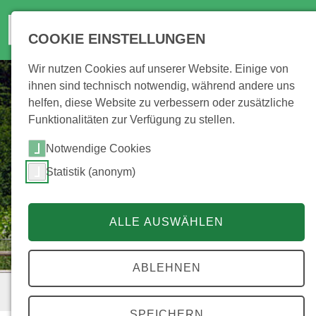
Reiterzentrum Worch
COOKIE EINSTELLUNGEN
Wir nutzen Cookies auf unserer Website. Einige von
ihnen sind technisch notwendig, während andere uns
helfen, diese Website zu verbessern oder zusätzliche
Funktionalitäten zur Verfügung zu stellen.
Reitverein Worch
Notwendige Cookies
e.V.
Statistik (anonym)
ALLE AUSWÄHLEN
ABLEHNEN
REITERZENTRUM WORCH
REITVEREIN
REITVEREIN WORCH E.V.
SPEICHERN