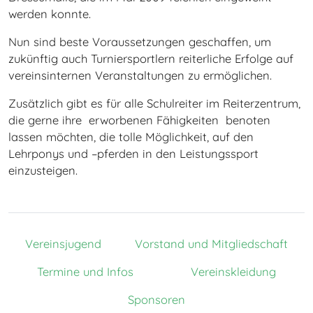
werden konnte.
Cookie Laufzeit:
1 Jahr
Nun sind beste Voraussetzungen geschaffen, um
zukünftig auch Turniersportlern reiterliche Erfolge auf
vereinsinternen Veranstaltungen zu ermöglichen.
STATISTIK (ANONYM)
Zusätzlich gibt es für alle Schulreiter im Reiterzentrum,
Statistik Cookies erfassen Informationen anonym.
die gerne ihre erworbenen Fähigkeiten benoten
Diese Informationen helfen uns zu verstehen, wie
lassen möchten, die tolle Möglichkeit, auf den
unsere Besucher unsere Website nutzen.
Lehrponys und –pferden in den Leistungssport
einzusteigen.
Matomo
Name:
_pk_ses, _pk_id
Vereinsjugend
Vorstand und Mitgliedschaft
Anbieter:
Reiterzentrum Worch
Termine und Infos
Vereinskleidung
Zweck:
Sponsoren
Dieser Cookie speichert Ihren Besuch anonymisiert